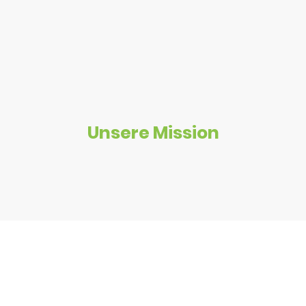
Unsere Mission
Bei Thaimassage-Sottrum glauben wir an die heilende Kraft
der Berührung.
Unsere Therapeuten sind ausgebildet in traditioneller Thai-
Massage und engagiert, Ihnen die besten
Behandlungserlebnisse zu bieten.
Jede Massage ist darauf ausgelegt, Ihre individuellen
Bedürfnisse zu erfüllen.